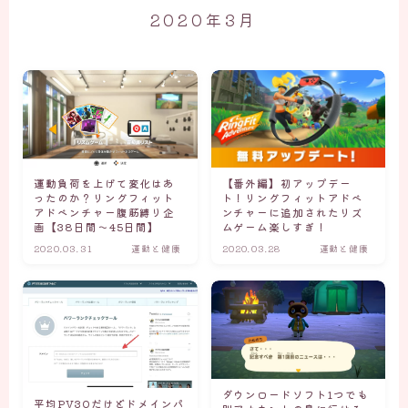
2020年3月
【番外編】初アップデー
運動負荷を上げて変化はあ
ト！リングフィットアドベ
ったのか？リングフィット
ンチャーに追加されたリズ
アドベンチャー腹筋縛り企
ムゲーム楽しすぎ！
画【38日間〜45日間】
2020.03.31
運動と健康
2020.03.28
運動と健康
ダウンロードソフト1つでも
平均PV30だけどドメインパ