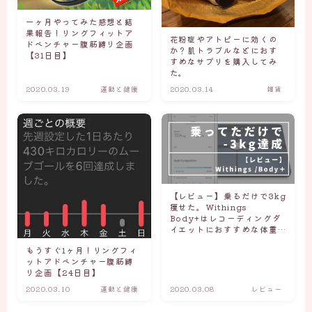
一ヶ月やってみた感想と結
果報告！リングフィットア
花粉症やアトピーに効くの
ドベンチャー腹筋縛り企画
か？肌トラブルなどにおす
【31日目】
すめなサプリを購入してみ
た。
2020.03.19
運動と健康
2020.03.14
雑貨
【レビュー】乗るだけで3kg
痩せた。Withings
Body+はレコーディングダ
イエットにおすすめな体重
計
もうすぐ1ヶ月！リングフィ
ットアドベンチャー腹筋縛
り企画【24日目】
2020.03.10
運動と健康
2020.03.08
レビュー