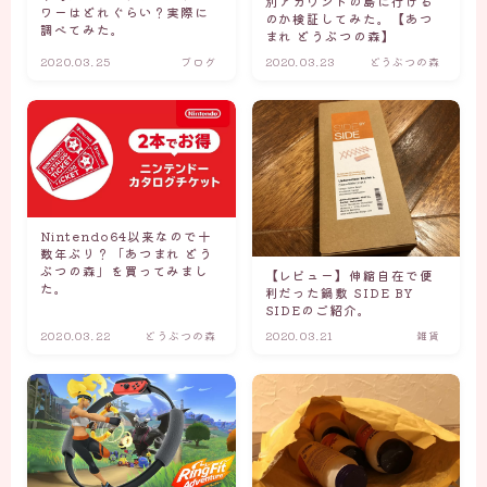
別アカウントの島に行ける
ワーはどれぐらい？実際に
のか検証してみた。【あつ
調べてみた。
まれ どうぶつの森】
2020.03.25
ブログ
2020.03.23
どうぶつの森
Nintendo64以来なので十
数年ぶり？「あつまれ どう
ぶつの森」を買ってみまし
【レビュー】伸縮自在で便
た。
利だった鍋敷 SIDE BY
SIDEのご紹介。
2020.03.22
どうぶつの森
2020.03.21
雑貨