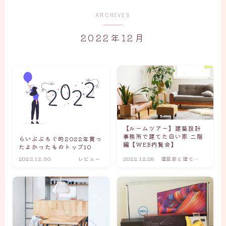
ARCHIVES
2022年12月
【ルームツアー】建築設計
事務所で建てた白い家 二階
らいぶぶろぐ的2022年買っ
編【WEB内覧会】
たよかったものトップ10
2022.12.30
レビュー
2022.12.28
建築家と建てた
家