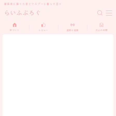
建築家と建てた家でマルプーと暮らす日々
らいふぶろぐ
MENU
家づくり
レビュー
運動と健康
犬との時間