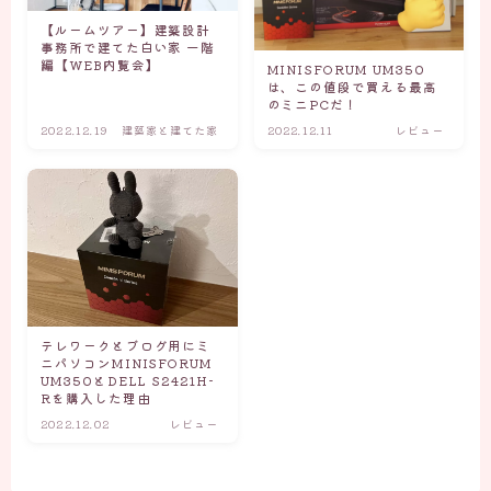
【ルームツアー】建築設計
事務所で建てた白い家 一階
編【WEB内覧会】
MINISFORUM UM350
は、この値段で買える最高
のミニPCだ！
2022.12.19
建築家と建てた家
2022.12.11
レビュー
テレワークとブログ用にミ
ニパソコンMINISFORUM
UM350とDELL S2421H-
Rを購入した理由
2022.12.02
レビュー
Follow Me