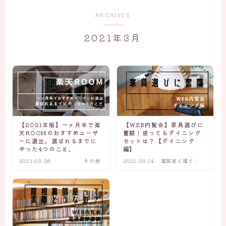
ARCHIVES
2021年3月
【2021年版】一ヶ月半で楽
【WEB内覧会】家具選びに
天ROOMのおすすめユーザ
奮闘！使ってるダイニング
ーに選出。選ばれるまでに
セットは？【ダイニング
やった4つのこと。
編】
2021.03.28
その他
2021.03.14
建築家と建てた
家