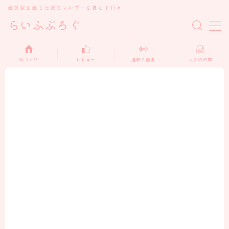
建築家と建てた家でマルプーと暮らす日々
らいふぶろぐ
MENU
家づくり
レビュー
運動と健康
犬との時間