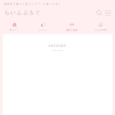
建築家と建てた家でマルプーと暮らす日々
らいふぶろぐ
MENU
家づくり
レビュー
運動と健康
犬との時間
ARCHIVES