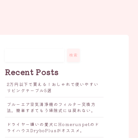
検索
Recent Posts
2万円以下で買える！おしゃれで使いやすい
リビングテーブル5選
ブルーエア空気清浄機のフィルター交換方
法。簡単すぎてもう掃除式には戻れない。
ドライヤー嫌いの愛犬にHomerunpetのド
ライハウスDryboPlusがオススメ。