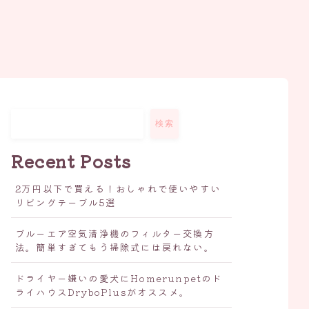
検索
Recent Posts
2万円以下で買える！おしゃれで使いやすい
リビングテーブル5選
ブルーエア空気清浄機のフィルター交換方
法。簡単すぎてもう掃除式には戻れない。
ドライヤー嫌いの愛犬にHomerunpetのド
ライハウスDryboPlusがオススメ。