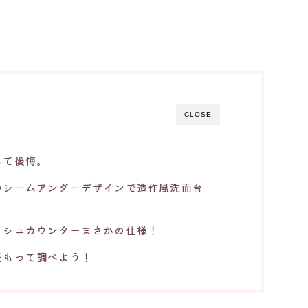
CLOSE
して後悔。
のシームアンダーデザインで造作風洗面台
ッシュカウンターまさかの仕様！
任もって調べよう！