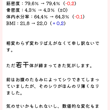
筋密度：
79.6
％
→ 79.4
％（
-0.2
）
骨密度：
4.3
％
→ 4.3
％（
±0
）
体内水分率：
64.4
％
→ 64.3
％（
-0.1
）
BMI
：
21.8 → 22.0
（
＋
0.2
）
相変わらず変わりばえがなくて申し訳ないで
す。
若干
ただ
体が締まってきた気がします。
前はお腹のたるみによってシワできてしまっ
ていましたが、そのシワが
ほんのり
薄くなり
ました。
気のせいかもしれないし、数値的な変化もま