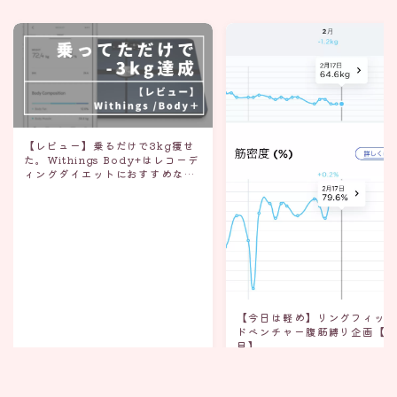
【レビュー】乗るだけで3kg痩せ
た。Withings Body+はレコーデ
ィングダイエットにおすすめな体
重計
【今日は軽め】リングフィッ
ドベンチャー腹筋縛り企画【3
目】
2020.03.08
レビュー
2020.02.17
運動と